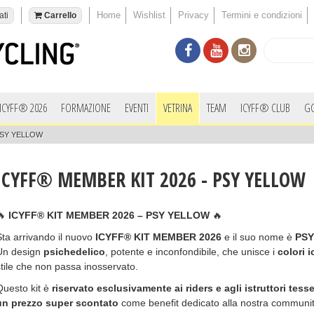
Home
Wishlist
Privacy
Termini e condizioni
ati
Carrello
ICYFF® 2026
FORMAZIONE
EVENTI
VETRINA
TEAM
ICYFF® CLUB
G
PSY YELLOW
ICYFF® MEMBER KIT 2026 - PSY YELLOW
🔥
ICYFF® KIT MEMBER 2026 – PSY YELLOW
🔥
Sta arrivando il nuovo
ICYFF® KIT MEMBER 2026
e il suo nome è
PS
Un design
psichedelico
, potente e inconfondibile, che unisce i
colori 
stile che non passa inosservato.
Questo kit è
riservato esclusivamente ai riders e agli istruttori tes
un prezzo super scontato
come benefit dedicato alla nostra communit