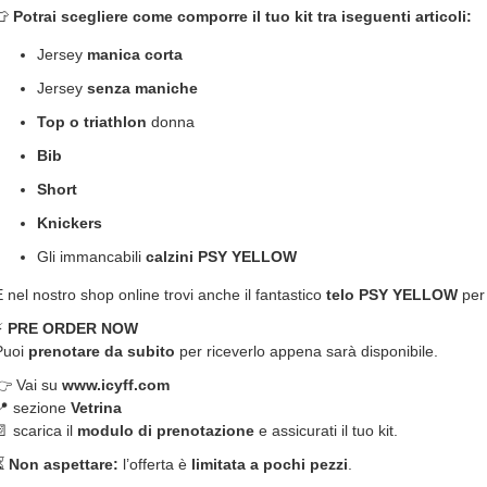
👕
Potrai scegliere come comporre il tuo kit tra iseguenti articoli:
Jersey
manica corta
Jersey
senza maniche
Top o triathlon
donna
Bib
Short
Knickers
Gli immancabili
calzini PSY YELLOW
E nel nostro shop online trovi anche il fantastico
telo PSY YELLOW
per 
⚡
PRE ORDER NOW
Puoi
prenotare da subito
per riceverlo appena sarà disponibile.
👉 Vai su
www.icyff.com
📍 sezione
Vetrina
 scarica il
modulo di prenotazione
e assicurati il tuo kit.
⏳
Non aspettare:
l’offerta è
limitata a pochi pezzi
.