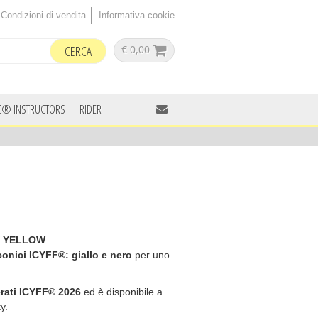
Condizioni di vendita
Informativa cookie
€ 0,00
C® INSTRUCTORS
RIDER
Y YELLOW
.
iconici ICYFF®: giallo e nero
per uno
serati ICYFF® 2026
ed è disponibile a
y.