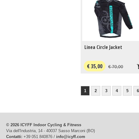
Linea Circle Jacket
€ 35,00
€ 70,00
1
2
3
4
5
6
© 2026 ICYFF Indoor Cycling & Fitness
Via dell'Industria, 14 - 40037 Sasso Marconi (BO)
Contatti:
+39 051 840876 /
info@icyff.com