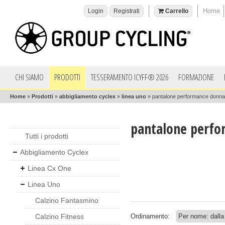
Home
Login
Registrati
Carrello
CHI SIAMO
PRODOTTI
TESSERAMENTO ICYFF® 2026
FORMAZIONE
Home
»
Prodotti
»
abbigliamento cyclex
»
linea uno
»
pantalone performance donna
pantalone perfo
Tutti i prodotti
Abbigliamento Cyclex
Linea Cx One
Linea Uno
Calzino Fantasmino
Calzino Fitness
Ordinamento: