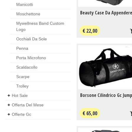
Manicotti
Beauty Case Da Appender
Moschettone
Mywellness Band Custom
Logo
€ 22,00
Occhiali Da Sole
Penna
Porta Microfono
Scaldacollo
Scarpe
Trolley
Borsone Cilindrico Gc Jum
Hot Sale
Offerta Del Mese
€ 65,00
Offerte Gc