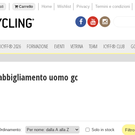
Home
Wishlist
Privacy
Termini e condizioni
ati
Carrello
ICYFF® 2026
FORMAZIONE
EVENTI
VETRINA
TEAM
ICYFF® CLUB
G
abbigliamento uomo gc
Ordinamento:
Solo in stock