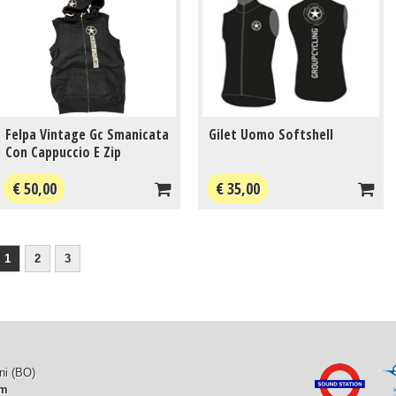
Felpa Vintage Gc Smanicata
Gilet Uomo Softshell
Con Cappuccio E Zip
€ 50,00
€ 35,00
1
2
3
ni (BO)
om