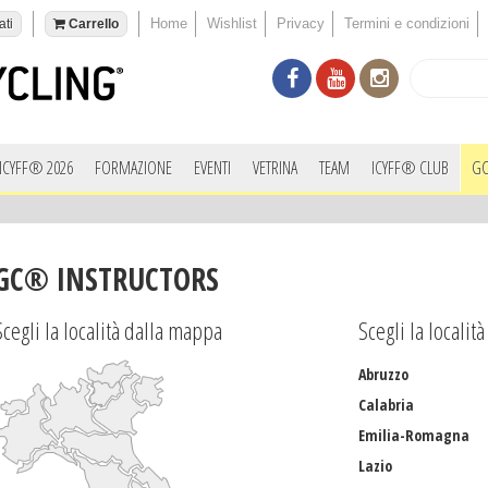
Home
Wishlist
Privacy
Termini e condizioni
ati
Carrello
ICYFF® 2026
FORMAZIONE
EVENTI
VETRINA
TEAM
ICYFF® CLUB
GC
GC® INSTRUCTORS
Scegli la località dalla mappa
Scegli la localit
Abruzzo
Calabria
Emilia-Romagna
Lazio