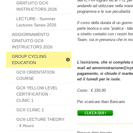
dell’ICY®Program ed le TTZ per 
GRATUITO GC®
andando ad utilizzare nella manie
INSTRUCTORS 2026
programma e le sue peculiarità.
LECTURE - Summer
Il corso della durata di un giorn
Lectures Series 2026
parte teorica e una "pratica - lab
a stretto contatto con i nostri 
AGGIORNAMENTO
Team, sia in presenza che in mo
GRATUITO GC®
INSTRUCTORS 2026
GROUP CYCLING
L'iscrizione, che si completa 
EDUCATION
mail ad amministrazione@icyff
GC® ORIENTATION
pagamento, si chiude il marte
COURSE
ed il lunedì per le isole.
GC® YELLOW LEVEL
Costo : € 150,00
CERTIFICATION -
CLINIC 1
Per scaricare Iban Bancario
GC® CLINIC 2
GC® LECTURE THEORY
- 4 Hours
Nessun dato trovato