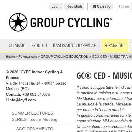
Home
Login
Registrati
Carrello
CHI SIAMO
PRODOTTI
TESSERAMENTO ICYFF® 2026
FORMAZIONE
Home
»
Formazione
»
GROUP CYCLING EDUCATION
»
GC® CED - MUSIC TRAININ
© 2026 ICYFF Indoor Cycling &
GC® CED - MUSIC
Fitness
Via dell'Industria, 14 - 40037 Sasso
Il corso sviluppa tutte le indica
Marconi (BO)
la musica in training e su come u
Contatti:
+39 051 840876
MixMeister per trasformare il tr
/
info@icyff.com
La musica è la strada, MixMeist
per creare la “nostra strada”.
SUMMER LECTURES
In questo corso verranno fornite 
SERIES - Zoom Meeting
come sfruttare MM al servizio d
Un laboratorio teorico/pratico do
AGGIORNAMENTO